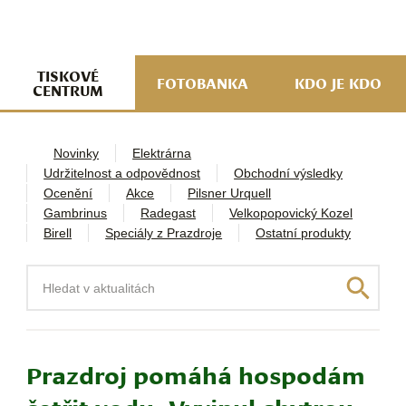
navi
ob
w
me
TISKOVÉ
FOTOBANKA
KDO JE KDO
CENTRUM
Novinky
Elektrárna
Udržitelnost a odpovědnost
Obchodní výsledky
Ocenění
Akce
Pilsner Urquell
Gambrinus
Radegast
Velkopopovický Kozel
Birell
Speciály z Prazdroje
Ostatní produkty
Hledat
Prazdroj pomáhá hospodám