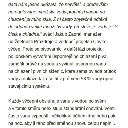
data nám jasně ukázala, že největší, a především
neregulované množství vody prochází vanou na
chlazení pivního skla. Z ní často zbytečně odtéká
do odpadu velké množství vody, přestože je voda ještě
čistá a chladná,“
uvádí Jakub Zaoral, manažer
udržitelnosti Prazdroje a vedoucí projektu Chytrej
výčep. Proto se pivovarníci v další fázi projektu,
po loňském vytvoření úspornějšího chlazení piva,
zaměřili právě na vodu a vyvinuli úspornou vanu
na chlazení pivních sklenic, která sama ovládá průtok
vody a dokáže tak ušetřit v průměru 58 % vody oproti
stávajícímu systému.
Každý výčepní obsluhuje vanu s vodou po svém
a v tomto směru neexistuje standardní chování. Velmi
často vanu vypouští i několikrát během dne nebo pak
na noc, aby ji ráno před směnou znovu celou naplnil.