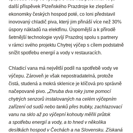
další příspěvek Plzeňského Prazdroje ke zlepšení
ekonomiky českých hospod poté, co loni představil
inovovaný chladič piva, který jim přináší více než 30%
úspory nákladů na elektřinu. Úspornější a k přírodě
šetrnější technologie vyvíjí Prazdroj spolu s partnery
v rámci svého projektu Chytrej výčep s cílem podstatně
snížit spotřebu energií a vody v restauracích.
Chladicí vana má největší podíl na spotřebě vody ve
výčepu. Zároveň je však nepostradatelná, protože
čistá, studená a mokrá sklenice je klíčová pro správně
načepované pivo.
„Zhruba dva roky jsme pomocí
chytrých senzorů instalovaných na celém výčepním
zařízení od sudů nebo tanků přes trubky, zachlazovací
vanu na sklo až po výčepní kohouty měřili průtok
a spotřebu energií a vody, a to hned v několika
desítkách hospod v Čechách a na Slovensku. Získaná