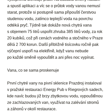
a spustí aplikaci a víc se o průtok vody vanou nemusí
starat, protože si postupně sama připouští čerstvou
studenou vodu, zatímco teplejší voda na povrchu
odtéká pryč. Týdně tak dokáže nová chytrá vana
s objemem 75 litrů uspořit zhruba 385 litrů vody, za rok
20 kubíků, což při cenách vodného a stočného v Praze
dělá 2 700 korun. Další přibližně tisícovku ročně pak
výčepní uspoří na elektřině, když vanu nebude
po každé směně vypouštět a ani přes noc vypínat.
Vana, co se sama proskenuje
První chytré vany na pivní sklenice Prazdroj instaloval
v pražské restauraci Energy Pub v Riegrových sadech,
kde navíc budou již brzy zbytkovou vodu, vypouštěnou
ze zachlazovaných van, využívat na zalévání stromů
a záhonů v okolí restaurace.