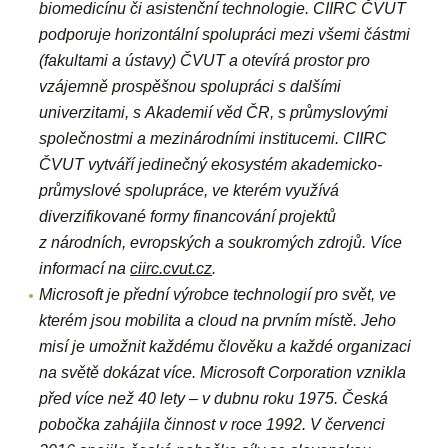
biomedicínu či asistenční technologie. CIIRC ČVUT
podporuje horizontální spolupráci mezi všemi částmi
(fakultami a ústavy) ČVUT a otevírá prostor pro
vzájemně prospěšnou spolupráci s dalšími
univerzitami, s Akademií věd ČR, s průmyslovými
společnostmi a mezinárodními institucemi. CIIRC
ČVUT vytváří jedinečný ekosystém akademicko-
průmyslové spolupráce, ve kterém využívá
diverzifikované formy financování projektů
z národních, evropských a soukromých zdrojů. Více
informací na
ciirc.cvut.cz
.
Microsoft
je přední výrobce technologií pro svět, ve
kterém jsou mobilita a cloud na prvním místě. Jeho
misí je umožnit každému člověku a každé organizaci
na světě dokázat více. Microsoft Corporation vznikla
před více než 40 lety – v dubnu roku 1975. Česká
pobočka zahájila činnost v roce 1992. V červenci