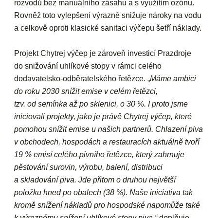
rozvodů bez manuálního zásahu a s využitím ozónu.
Rovněž toto vylepšení výrazně snižuje nároky na vodu
a celkově oproti klasické sanitaci výčepu šetří náklady.
Projekt Chytrej výčep je zároveň investicí Prazdroje
do snižování uhlíkové stopy v rámci celého
dodavatelsko-odběratelského řetězce. „
Máme ambici
do roku 2030 snížit emise v celém řetězci,
tzv. od semínka až po sklenici, o 30 %. I proto jsme
iniciovali projekty, jako je právě Chytrej výčep, které
pomohou snížit emise u našich partnerů. Chlazení piva
v obchodech, hospodách a restauracích aktuálně tvoří
19 % emisí celého pivního řetězce, který zahrnuje
pěstování surovin, výrobu, balení, distribuci
a skladování piva. Jde přitom o druhou největší
položku hned po obalech (38 %). Naše iniciativa tak
kromě snížení nákladů pro hospodské napomůže také
k výraznému snížení uhlíkové stopy piva,“
doplňuje