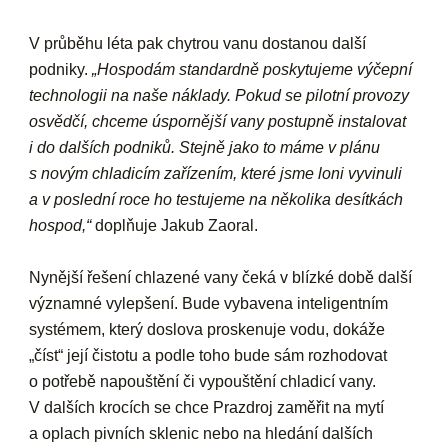
V průběhu léta pak chytrou vanu dostanou další
podniky.
„Hospodám standardně poskytujeme výčepní
technologii na naše náklady. Pokud se pilotní provozy
osvědčí, chceme úspornější vany postupně instalovat
i do dalších podniků. Stejně jako to máme v plánu
s novým chladicím zařízením, které jsme loni vyvinuli
a v poslední roce ho testujeme na několika desítkách
hospod,“
doplňuje Jakub Zaoral.
Nynější řešení chlazené vany čeká v blízké době další
významné vylepšení. Bude vybavena inteligentním
systémem, který doslova proskenuje vodu, dokáže
„číst“ její čistotu a podle toho bude sám rozhodovat
o potřebě napouštění či vypouštění chladicí vany.
V dalších krocích se chce Prazdroj zaměřit na mytí
a oplach pivních sklenic nebo na hledání dalších