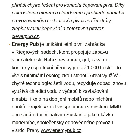
přináší chytré řešení pro kontrolu čepování piva. Díky
pokročilému měření a cloudovému přehledu pomáhá
provozovatelům restaurací a pivnic snížit ztráty,
zlepšit kvalitu čepování a zefektivnit provoz
cleverpub.cz
.
Energy Pub
je unikátní letní pivní zahrádka
v Riegrových sadech, která propojuje zábavu
s udržitelností. Nabízí restauraci, gril, kavárnu,
koncerty i sportovní přenosy pro až 1
000 hostů – to
vše s minimální ekologickou stopou. Areál využívá
chytré technologie: šetří vodu, recykluje odpad, znovu
využívá chladicí vodu z výčepů k zavlažování
a nabízí i kolo na dobíjení mobilů nebo míchání
drinků. Projekt vznikl ve spolupráci s městem, MMR
a mezinárodní iniciativou Sustainia jako ukázka
moderního, společensky odpovědného provozu
v srdci Prahy
www.energypub.cz
.