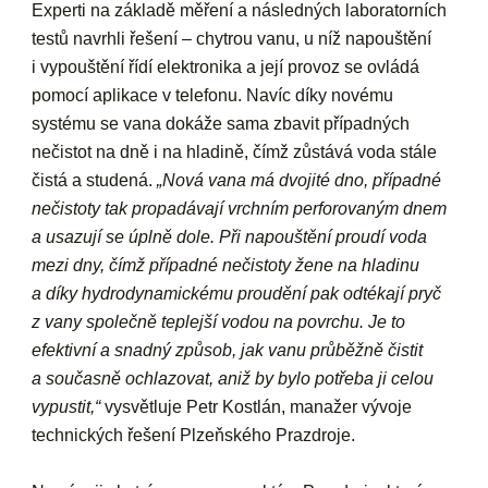
Experti na základě měření a následných laboratorních
testů navrhli řešení – chytrou vanu, u níž napouštění
i vypouštění řídí elektronika a její provoz se ovládá
pomocí aplikace v telefonu. Navíc díky novému
systému se vana dokáže sama zbavit případných
nečistot na dně i na hladině, čímž zůstává voda stále
čistá a studená.
„Nová vana má dvojité dno, případné
nečistoty tak propadávají vrchním perforovaným dnem
a usazují se úplně dole. Při napouštění proudí voda
mezi dny, čímž případné nečistoty žene na hladinu
a díky hydrodynamickému proudění pak odtékají pryč
z vany společně teplejší vodou na povrchu. Je to
efektivní a snadný způsob, jak vanu průběžně čistit
a současně ochlazovat, aniž by bylo potřeba ji celou
vypustit,“
vysvětluje Petr Kostlán, manažer vývoje
technických řešení Plzeňského Prazdroje.