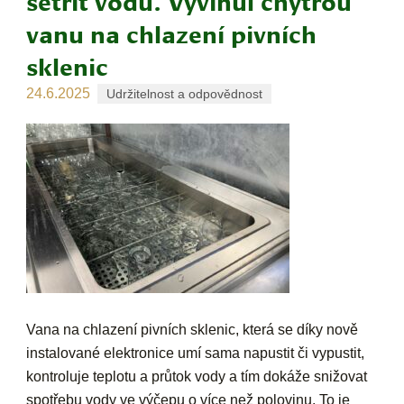
šetřit vodu. Vyvinul chytrou
vanu na chlazení pivních
sklenic
24.6.2025
Udržitelnost a odpovědnost
Vana na chlazení pivních sklenic, která se díky nově
instalované elektronice umí sama napustit či vypustit,
kontroluje teplotu a průtok vody a tím dokáže snižovat
spotřebu vody ve výčepu o více než polovinu. To je