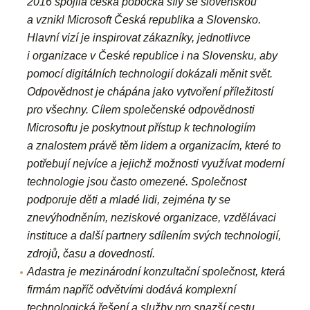
2016 spojila česká pobočka síly se slovenskou
a vznikl Microsoft Česká republika a Slovensko.
Hlavní vizí je inspirovat zákazníky, jednotlivce
i organizace v České republice i na Slovensku, aby
pomocí digitálních technologií dokázali měnit svět.
Odpovědnost je chápána jako vytvoření příležitostí
pro všechny. Cílem společenské odpovědnosti
Microsoftu je poskytnout přístup k technologiím
a znalostem právě těm lidem a organizacím, které to
potřebují nejvíce a jejichž možnosti využívat moderní
technologie jsou často omezené.
Společnost
podporuje děti a mladé lidi, zejména ty se
znevýhodněním, neziskové organizace, vzdělávaci
instituce a další partnery sdílením svých technologií,
zdrojů, času a dovedností.
Adastra
je mezinárodní konzultační společnost, která
firmám napříč odvětvími dodává komplexní
technologická řešení a služby pro snazší cestu