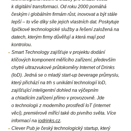
k digitální transformaci. Od roku 2000 pomáhá
českým i globálním firmám růst, inovovat a být stále
lepší – to vše díky síle jejich vlastních dat. Poskytuje
špičkové technologické služby a řešení založená na
datech, kterým firmy důvěřují a která mají pod
kontrolou.
Smart Technology
zajišťuje v projektu dodání
klíčových komponent měřícího zařízení, především
chytré ultrazvukové průtokoměry Internet of Drinks
(IoD). Jedná se o mladý start-up beverage průmyslu,
který přichází na trh s unikátní technologií IoD,
zajišťující inteligentní dohled na výčepním
a chladícím zařízení přímo v provozovně. Jde
o technologii z moderního prostředí IoT (internet
věcí), premiérově mířící také do pivního světa. Více
informací na
iodrinks.cz
.
Clever Pub
je český technologický startup, který