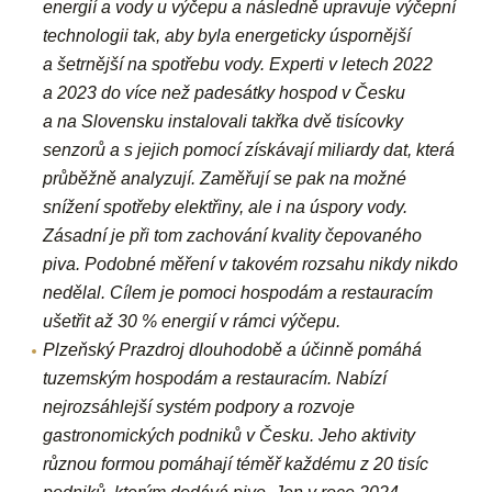
energií a vody u výčepu a následně upravuje výčepní
technologii tak, aby byla energeticky úspornější
a šetrnější na spotřebu vody. Experti v letech 2022
a 2023 do více než padesátky hospod v Česku
a na Slovensku instalovali takřka dvě tisícovky
senzorů a s jejich pomocí získávají miliardy dat, která
průběžně analyzují. Zaměřují se pak na možné
snížení spotřeby elektřiny, ale i na úspory vody.
Zásadní je při tom zachování kvality čepovaného
piva. Podobné měření v takovém rozsahu nikdy nikdo
nedělal. Cílem je pomoci hospodám a restauracím
ušetřit až 30 % energií v rámci výčepu.
Plzeňský Prazdroj
dlouhodobě a účinně pomáhá
tuzemským hospodám a restauracím. Nabízí
nejrozsáhlejší systém podpory a rozvoje
gastronomických podniků v Česku. Jeho aktivity
různou formou pomáhají téměř každému z 20 tisíc