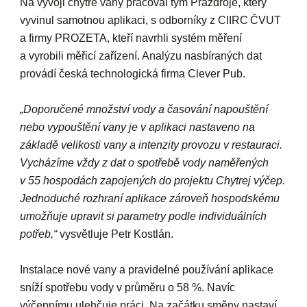
Na vývoji chytré vany pracoval tým Prazdroje, který
vyvinul samotnou aplikaci, s odborníky z CIIRC ČVUT
a firmy PROZETA, kteří navrhli systém měření
a vyrobili měřicí zařízení. Analýzu nasbíraných dat
provádí česká technologická firma Clever Pub.
„Doporučené množství vody a časování napouštění
nebo vypouštění vany je v aplikaci nastaveno na
základě velikosti vany a intenzity provozu v restauraci.
Vycházíme vždy z dat o spotřebě vody naměřených
v 55 hospodách zapojených do projektu Chytrej výčep.
Jednoduché rozhraní aplikace zároveň hospodskému
umožňuje upravit si parametry podle individuálních
potřeb,“
vysvětluje Petr Kostlán.
Instalace nové vany a pravidelné používání aplikace
sníží spotřebu vody v průměru o 58 %. Navíc
výčepnímu ulehčuje práci. Na začátku směny nastaví