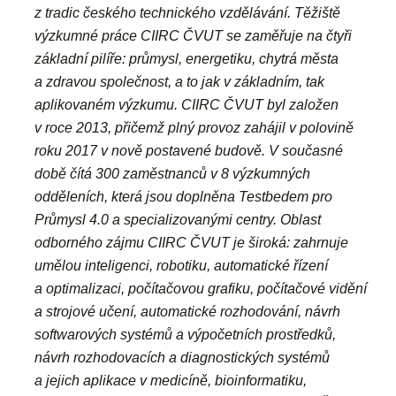
z tradic českého technického vzdělávání. Těžiště
výzkumné práce CIIRC ČVUT se zaměřuje na čtyři
základní pilíře: průmysl, energetiku, chytrá města
a zdravou společnost, a to jak v základním, tak
aplikovaném výzkumu. CIIRC ČVUT byl založen
v roce 2013, přičemž plný provoz zahájil v polovině
roku 2017 v nově postavené budově. V současné
době čítá 300 zaměstnanců v 8 výzkumných
odděleních, která jsou doplněna Testbedem pro
Průmysl 4.0 a specializovanými centry. Oblast
odborného zájmu CIIRC ČVUT je široká: zahrnuje
umělou inteligenci, robotiku, automatické řízení
a optimalizaci, počítačovou grafiku, počítačové vidění
a strojové učení, automatické rozhodování, návrh
softwarových systémů a výpočetních prostředků,
návrh rozhodovacích a diagnostických systémů
a jejich aplikace v medicíně, bioinformatiku,