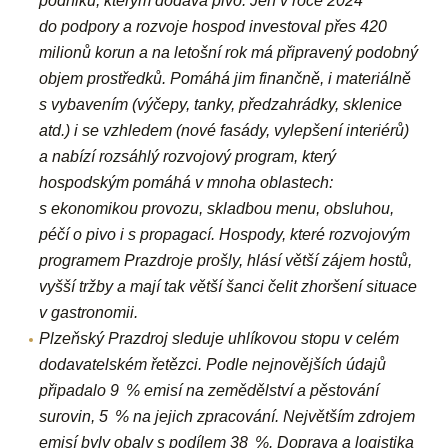
podniků, kterým dodává pivo.
Jen v roce 2024
do podpory a rozvoje hospod investoval přes 420
milionů korun a na letošní rok má připravený podobný
objem prostředků. Po
máhá jim finančně, i materiálně
s vybavením (výčepy, tanky, předzahrádky, sklenice
atd.) i se vzhledem (nové fasády, vylepšení interiérů)
a nabízí rozsáhlý rozvojový program, který
hospodským pomáhá v mnoha oblastech:
s ekonomikou provozu, skladbou menu, obsluhou,
péčí o pivo i s propagací. Hospody, které rozvojovým
programem Prazdroje prošly, hlásí větší zájem hostů,
vyšší tržby a mají tak větší šanci čelit zhoršení situace
v gastronomii.
Plzeňský Prazdroj sleduje uhlíkovou stopu v celém
dodavatelském řetězci. Podle nejnovějších údajů
připadalo 9 % emisí na zemědělství a pěstování
surovin, 5 % na jejich zpracování. Největším zdrojem
emisí byly obaly s podílem 38 %. Doprava a logistika