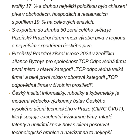
tvořily 17 % a druhou největší položkou bylo chlazení
piva v obchodech, hospodách a restauracích
s podílem 19 % na celkových emisích.
S exportem do zhruba 50 zemí celého světa je
Plzeňský Prazdroj lídrem mezi výrobci piva v regionu
a největším exportérem českého piva.
Plzeňský Prazdroj získal v roce 2024 v žebříčku
aliance Byznys pro společnost TOP Odpovědná firma
první místo v hlavní kategorii „TOP odpovědná velká
firma“ a také první místo v oborové kategorii „TOP
odpovědná firma v životním prostředí“.
Český institut informatiky, robotiky a kybernetiky
je
moderní vědecko-výzkumný ústav Českého
vysokého učení technického v Praze (CIIRC ČVUT),
který spojuje excelentní výzkumné týmy, mladé
talenty a unikátní know-how s cílem posouvat
technologické hranice a navázat na to nejlepší