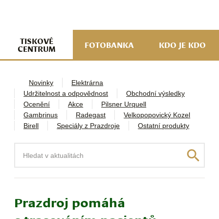
navi
ob
w
me
TISKOVÉ
FOTOBANKA
KDO JE KDO
CENTRUM
Novinky
Elektrárna
Udržitelnost a odpovědnost
Obchodní výsledky
Ocenění
Akce
Pilsner Urquell
Gambrinus
Radegast
Velkopopovický Kozel
Birell
Speciály z Prazdroje
Ostatní produkty
Hledat
Prazdroj pomáhá