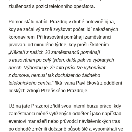
zkušenosti s pozicí telefonního operátora.
Pomoc státu nabídl Prazdroj v druhé polovině října,
kdy se začal výrazně zvyšovat počet lidí nakažených
koronavirem. Při trasování pomáhají zaměstnanci
pivovaru od minulého týdne, kdy prošli školením.
„Někteří z našich 20 zaměstnanců pomáhají
s trasováním po celý týden, další pak ve vybraných
dnech. Výhodou je, že tuto práci lze vykonávat
z domova, nemusí tak docházet do žádného
telefonického centra,“
říká
Ivana Pavlíčková z oddělení
lidských zdrojů Plzeňského Prazdroje.
Už na jaře Prazdroj zřídil svou interní burzu práce, kdy
zaměstnanci méně vytížených oddělení jako například
eventoví manažeři nebo průvodci návštěvnických tras
po dohodě změnili dočasně působiště a vypomáhali ve