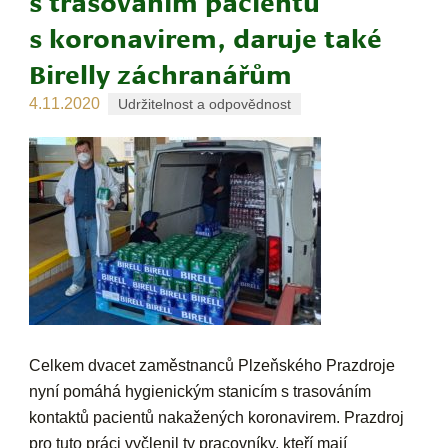
s trasováním pacientů
s koronavirem, daruje také
Birelly záchranářům
4.11.2020
Udržitelnost a odpovědnost
Celkem dvacet zaměstnanců Plzeňského Prazdroje
nyní pomáhá hygienickým stanicím s trasováním
kontaktů pacientů nakažených koronavirem. Prazdroj
pro tuto práci vyčlenil ty pracovníky, kteří mají