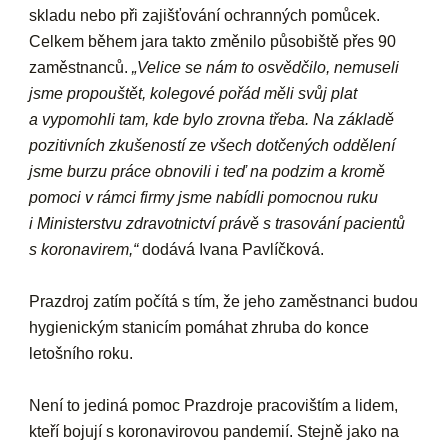
skladu nebo při zajišťování ochranných pomůcek.
Celkem během jara takto změnilo působiště přes 90
zaměstnanců.
„Velice se nám to osvědčilo, nemuseli
jsme propouštět, kolegové pořád měli svůj plat
a vypomohli tam, kde bylo zrovna třeba. Na základě
pozitivních zkušeností ze všech dotčených oddělení
jsme burzu práce obnovili i teď na podzim a kromě
pomoci v rámci firmy jsme nabídli pomocnou ruku
i Ministerstvu zdravotnictví právě s trasování pacientů
s koronavirem,“
dodává Ivana Pavlíčková.
Prazdroj zatím počítá s tím, že jeho zaměstnanci budou
hygienickým stanicím pomáhat zhruba do konce
letošního roku.
Není to jediná pomoc Prazdroje pracovištím a lidem,
kteří bojují s koronavirovou pandemií. Stejně jako na