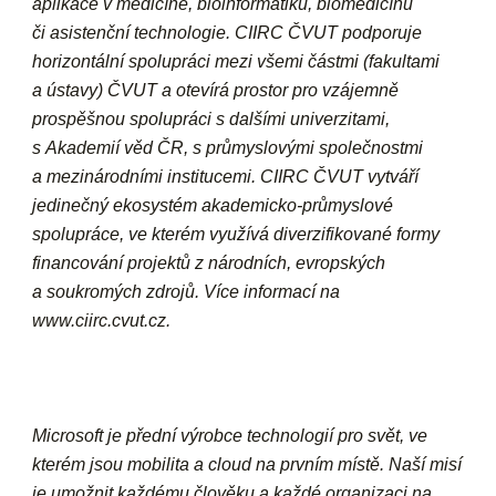
aplikace v medicíně, bioinformatiku, biomedicínu
či asistenční technologie. CIIRC ČVUT podporuje
horizontální spolupráci mezi všemi částmi (fakultami
a ústavy) ČVUT a otevírá prostor pro vzájemně
prospěšnou spolupráci s dalšími univerzitami,
s Akademií věd ČR, s průmyslovými společnostmi
a mezinárodními institucemi. CIIRC ČVUT vytváří
jedinečný ekosystém akademicko-průmyslové
spolupráce, ve kterém využívá diverzifikované formy
financování projektů z národních, evropských
a soukromých zdrojů. Více informací na
www.ciirc.cvut.cz.
Microsoft je přední výrobce technologií pro svět, ve
kterém jsou mobilita a cloud na prvním místě. Naší misí
je umožnit každému člověku a každé organizaci na