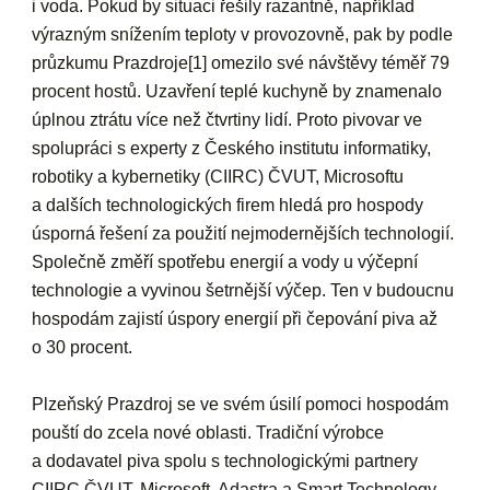
i voda. Pokud by situaci řešily razantně, například
výrazným snížením teploty v provozovně, pak by podle
průzkumu Prazdroje[1] omezilo své návštěvy téměř 79
procent hostů. Uzavření teplé kuchyně by znamenalo
úplnou ztrátu více než čtvrtiny lidí. Proto pivovar ve
spolupráci s experty z Českého institutu informatiky,
robotiky a kybernetiky (CIIRC) ČVUT, Microsoftu
a dalších technologických firem hledá pro hospody
úsporná řešení za použití nejmodernějších technologií.
Společně změří spotřebu energií a vody u výčepní
technologie a vyvinou šetrnější výčep. Ten v budoucnu
hospodám zajistí úspory energií při čepování piva až
o 30 procent.
Plzeňský Prazdroj se ve svém úsilí pomoci hospodám
pouští do zcela nové oblasti. Tradiční výrobce
a dodavatel piva spolu s technologickými partnery
CIIRC ČVUT, Microsoft, Adastra a Smart Technology