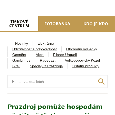
navi
ob
w
me
TISKOVÉ
FOTOBANKA
KDO JE KDO
CENTRUM
Novinky
Elektrárna
Udržitelnost a odpovědnost
Obchodní výsledky
Ocenění
Akce
Pilsner Urquell
Gambrinus
Radegast
Velkopopovický Kozel
Birell
Speciály z Prazdroje
Ostatní produkty
Hledat
Prazdroj pomůže hospodám