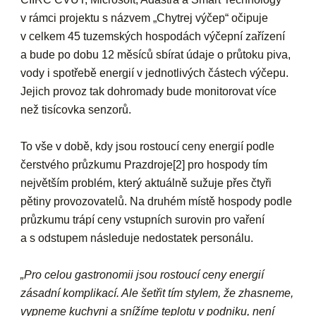
v rámci projektu s názvem „Chytrej výčep“ očipuje
v celkem 45 tuzemských hospodách výčepní zařízení
a bude po dobu 12 měsíců sbírat údaje o průtoku piva,
vody i spotřebě energií v jednotlivých částech výčepu.
Jejich provoz tak dohromady bude monitorovat více
než tisícovka senzorů.
To vše v době, kdy jsou rostoucí ceny energií podle
čerstvého průzkumu Prazdroje[2] pro hospody tím
největším problém, který aktuálně sužuje přes čtyři
pětiny provozovatelů. Na druhém místě hospody podle
průzkumu trápí ceny vstupních surovin pro vaření
a s odstupem následuje nedostatek personálu.
„Pro celou gastronomii jsou rostoucí ceny energií
zásadní komplikací. Ale šetřit tím stylem, že zhasneme,
vypneme kuchyni a snížíme teplotu v podniku, není