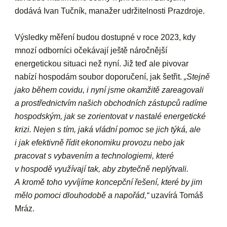
dodává Ivan Tučník, manažer udržitelnosti Prazdroje.
Výsledky měření budou dostupné v roce 2023, kdy
mnozí odborníci očekávají ještě náročnější
energetickou situaci než nyní. Již teď ale pivovar
nabízí hospodám soubor doporučení, jak šetřit.
„Stejně
jako během covidu, i nyní jsme okamžitě zareagovali
a prostřednictvím našich obchodních zástupců radíme
hospodským, jak se zorientovat v nastalé energetické
krizi. Nejen s tím, jaká vládní pomoc se jich týká, ale
i jak efektivně řídit ekonomiku provozu nebo jak
pracovat s vybavením a technologiemi, které
v hospodě využívají tak, aby zbytečně neplýtvali.
A kromě toho vyvíjíme koncepční řešení, které by jim
mělo pomoci dlouhodobě a napořád,“
uzavírá Tomáš
Mráz.