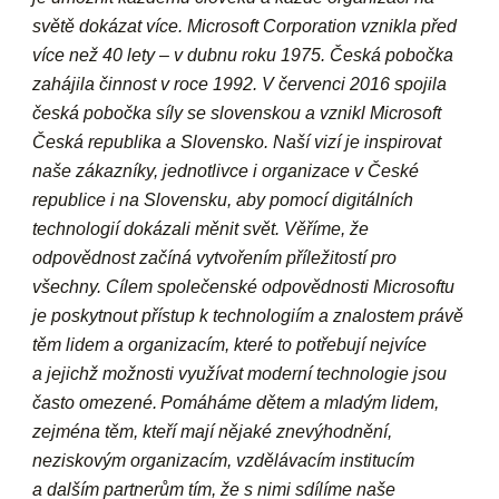
světě dokázat více. Microsoft Corporation vznikla před
více než 40 lety – v dubnu roku 1975. Česká pobočka
zahájila činnost v roce 1992. V červenci 2016 spojila
česká pobočka síly se slovenskou a vznikl Microsoft
Česká republika a Slovensko. Naší vizí je inspirovat
naše zákazníky, jednotlivce i organizace v České
republice i na Slovensku, aby pomocí digitálních
technologií dokázali měnit svět. Věříme, že
odpovědnost začíná vytvořením příležitostí pro
všechny. Cílem společenské odpovědnosti Microsoftu
je poskytnout přístup k technologiím a znalostem právě
těm lidem a organizacím, které to potřebují nejvíce
a jejichž možnosti využívat moderní technologie jsou
často omezené. Pomáháme dětem a mladým lidem,
zejména těm, kteří mají nějaké znevýhodnění,
neziskovým organizacím, vzdělávacím institucím
a dalším partnerům tím, že s nimi sdílíme naše