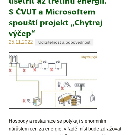
ušetřit až třetinu energií.
S ČVUT a Microsoftem
spouští projekt „Chytrej
výčep“
25.11.2022
Udržitelnost a odpovědnost
Hospody a restaurace se potýkají s enormním
nárůstem cen za energie, v řadě míst bude zdražovat