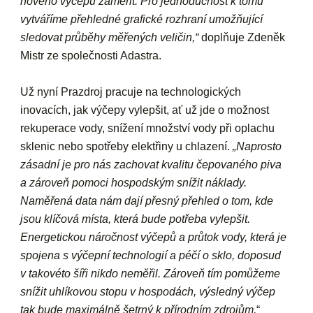
nového výčepu zaměřit. Pro jednoduchost k tomu
vytváříme přehledné grafické rozhraní umožňující
sledovat průběhy měřených veličin,“
doplňuje Zdeněk
Mistr ze společnosti Adastra.
Už nyní Prazdroj pracuje na technologických
inovacích, jak výčepy vylepšit, ať už jde o možnost
rekuperace vody, snížení množství vody při oplachu
sklenic nebo spotřeby elektřiny u chlazení.
„Naprosto
zásadní je pro nás zachovat kvalitu čepovaného piva
a zároveň pomoci hospodským snížit náklady.
Naměřená data nám dají přesný přehled o tom, kde
jsou klíčová místa, která bude potřeba vylepšit.
Energetickou náročnost výčepů a průtok vody, která je
spojena s výčepní technologií a péčí o sklo, doposud
v takovéto šíři nikdo neměřil. Zároveň tím pomůžeme
snížit uhlíkovou stopu v hospodách, výsledný výčep
tak bude maximálně šetrný k přírodním zdrojům,
“