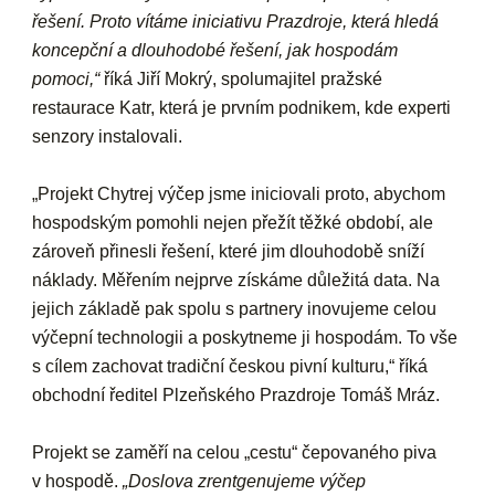
řešení. Proto vítáme iniciativu Prazdroje, která hledá
koncepční a dlouhodobé řešení, jak hospodám
pomoci,“
říká Jiří Mokrý, spolumajitel pražské
restaurace Katr, která je prvním podnikem, kde experti
senzory instalovali.
„Projekt Chytrej výčep jsme iniciovali proto, abychom
hospodským pomohli nejen přežít těžké období, ale
zároveň přinesli řešení, které jim dlouhodobě sníží
náklady. Měřením nejprve získáme důležitá data. Na
jejich základě pak spolu s partnery inovujeme celou
výčepní technologii a poskytneme ji hospodám. To vše
s cílem zachovat tradiční českou pivní kulturu,“ říká
obchodní ředitel Plzeňského Prazdroje Tomáš Mráz.
Projekt se zaměří na celou „cestu“ čepovaného piva
v hospodě.
„Doslova zrentgenujeme výčep