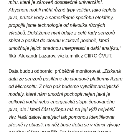
míru, které je zároveň dostatečně univerzální.
Abychom mohli měřit různé typy veličin, jako teplotu
piva, průtok vody a samozřejmě spotřebu elektřiny,
propojili jsme technologie od několika různých
výrobců. Dokážeme nyní údaje z celé řady senzorů
sbírat a posílat do cloudu v takové podobě, která
umožňuje jejich snadnou interpretaci a další analýzu,“
říká Alexandr Lazarov, výzkumník z CIIRC ČVUT.
Data budou odborníci průběžně monitorovat.
„Získaná
data ze senzorů posíláme do cloudové platformy Azure
od Microsoftu. Z nich pak budeme vytvářet analytické
modely, které nám umožní pochopit nejen jaká je
celková vodní nebo energetická stopa čepovaného
piva, ale i která část výčepu má na její výši největší
vliv. Naši datoví analytici tak pomohou identifikovat
přesně ty oblasti, na něž bude třeba se v rámci vývoje