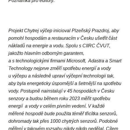
Poznámka pro editory:
Projekt Chytrej výčep inicioval Plzeňský Prazdroj, aby
pomohl hospodám a restauracím v Česku ušetřit část
nákladů na energie a vodu. Spolu s CIIRC ČVUT,
jakožto hlavním odborným garantem,
a s technologickými firmami Microsoft, Adastra a Smart
Technology nejprve změří spotřebu energií a vody
u výčepu a následně upraví výčepní technologii tak,
aby byla energeticky úspornější a šetrnější na spotřebu
vody. Postupně nainstalují v 45 hospodách v Česku
senzory a budou během roku 2023 měřit spotřebu
energií a vody v celém pivním vedení. V každé
měřené hospodě bude použita téměř třicítka senzorů,
dohromady tak přes 1000 chytrých senzorů. Podobné
měření v takovém rozsahu nikdy nikdo nedělal. Cílem