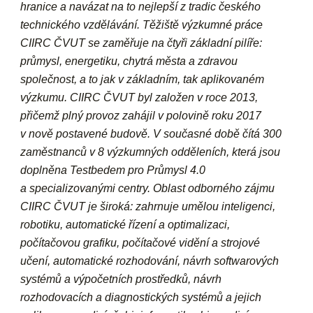
hranice a navázat na to nejlepší z tradic českého
technického vzdělávání. Těžiště výzkumné práce
CIIRC ČVUT se zaměřuje na čtyři základní pilíře:
průmysl, energetiku, chytrá města a zdravou
společnost, a to jak v základním, tak aplikovaném
výzkumu. CIIRC ČVUT byl založen v roce 2013,
přičemž plný provoz zahájil v polovině roku 2017
v nově postavené budově. V současné době čítá 300
zaměstnanců v 8 výzkumných odděleních, která jsou
doplněna Testbedem pro Průmysl 4.0
a specializovanými centry. Oblast odborného zájmu
CIIRC ČVUT je široká: zahrnuje umělou inteligenci,
robotiku, automatické řízení a optimalizaci,
počítačovou grafiku, počítačové vidění a strojové
učení, automatické rozhodování, návrh softwarových
systémů a výpočetních prostředků, návrh
rozhodovacích a diagnostických systémů a jejich