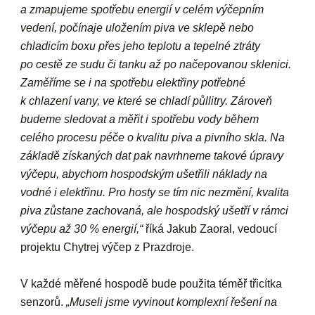
a zmapujeme spotřebu energií v celém výčepním
vedení, počínaje uložením piva ve sklepě nebo
chladicím boxu přes jeho teplotu a tepelné ztráty
po cestě ze sudu či tanku až po načepovanou sklenici.
Zaměříme se i na spotřebu elektřiny potřebné
k chlazení vany, ve které se chladí půllitry. Zároveň
budeme sledovat a měřit i spotřebu vody během
celého procesu péče o kvalitu piva a pivního skla. Na
základě získaných dat pak navrhneme takové úpravy
výčepu, abychom hospodským ušetřili náklady na
vodné i elektřinu. Pro hosty se tím nic nezmění, kvalita
piva zůstane zachovaná, ale hospodský ušetří v rámci
výčepu až 30 % energií,“
říká Jakub Zaoral, vedoucí
projektu Chytrej výčep z Prazdroje.
V každé měřené hospodě bude použita téměř třicítka
senzorů.
„Museli jsme vyvinout komplexní řešení na