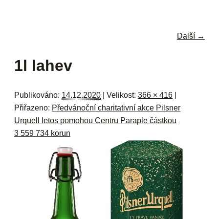
navi
ob
w
me
Další →
Navigace pro obrázky
1l lahev
Publikováno:
14.12.2020
| Velikost:
366 × 416
|
Přiřazeno:
Předvánoční charitativní akce Pilsner
Urquell letos pomohou Centru Paraple částkou
3 559 734 korun