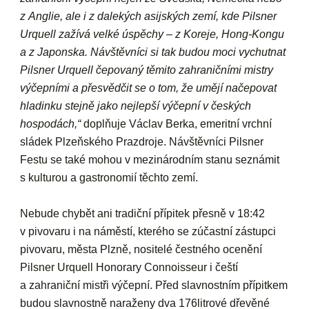
z Anglie, ale i z dalekých asijských zemí, kde Pilsner
Urquell zažívá velké úspěchy – z Koreje, Hong-Kongu
a z Japonska. Návštěvníci si tak budou moci vychutnat
Pilsner Urquell čepovaný těmito zahraničními mistry
výčepními a přesvědčit se o tom, že umějí načepovat
hladinku stejně jako nejlepší výčepní v českých
hospodách,“
doplňuje Václav Berka, emeritní vrchní
sládek Plzeňského Prazdroje. Návštěvníci Pilsner
Festu se také mohou v mezinárodním stanu seznámit
s kulturou a gastronomií těchto zemí.
Nebude chybět ani tradiční přípitek přesně v 18:42
v pivovaru i na náměstí, kterého se zúčastní zástupci
pivovaru, města Plzně, nositelé čestného ocenění
Pilsner Urquell Honorary Connoisseur i čeští
a zahraniční mistři výčepní. Před slavnostním přípitkem
budou slavnostně naraženy dva 176litrové dřevěné