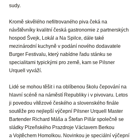
sudy.
Kromě skvělého nefiltrovaného piva čeká na
návštěvníky kvalitní česká gastronomie z partnerských
hospod Švejk, Lokál a Na Spilce, dále také
mezinárodní kuchyně v podání nového dodavatele
Burger Festivalu, který nabídne řadu stánku se
specialitami typickými pro země, kam se Pilsner
Urquell vyváží.
Lidé se mohou těšit i na oblíbenou školu čepování na
hlavní scéně na náměstí Republiky i v pivovaru. Letos
ji povedou vítězové českého a slovenského finále
soutěže pro nejlepší výčepní Pilsner Urquell Master
Bartender Richard Máša a Štefan Pillár společně se
sládky Plzeňského Prazdroje Václavem Berkou
a Vojtěchem Homolkou. Novinkou je speciální výčepní