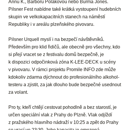
Annu K., Barboru Polákovou nebo Burma Jones.
Pilsner Fest nabídne také krátká vystoupení hudebních
skupin ve velkokapacitních stanech na náměstí
Republiky i v areálu plzeňského pivovaru.
Pilsner Urquell myslí i na bezpečí návštěvníků.
Především pro klid řidičů, ale obecně pro všechny, kdo
si přejí vracet se z festivalu domů bezpečně, je
k dispozici odpočinková zóna K-LEE-DECK u scény
v pivovaru. V rámci projektu Promile INFO zde může
kdokoliv zdarma dýchnout do profesionálního alkohol-
testeru a zjistit, za jak dlouho bude bezpečné usednout
za volant.
Pro ty, kteří chtějí cestovat pohodlně a bez starostí, je
určen speciální vlak z Prahy do Plzně. Vlak odjíždí
z pražského hlavního nádraží v 10:25 a zpět do Prahy
se vrací ve 23:30. Jeho kapacita je omezená,