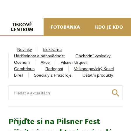
navi
ob
w
me
TISKOVÉ
FOTOBANKA
KDO JE KDO
CENTRUM
Novinky
Elektrárna
Udržitelnost a odpovědnost
Obchodní výsledky
Ocenění
Akce
Pilsner Urquell
Gambrinus
Radegast
Velkopopovický Kozel
Birell
Speciály z Prazdroje
Ostatní produkty
Hledat
Přijďte si na Pilsner Fest