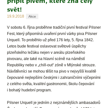
připít pivem, které zná celý
svět!
19.9.2018
Akce
V sobotu 6. října proběhne tradiční pivní festival Pilsner
Fest, který připomíná uvaření první várky piva Pilsner
Urquell. To proběhlo už před 176 lety, 5. října 1842.
Letos bude festival oslavovat světové úspěchy
plzeňského ležáku nejen v areálu plzeňského
pivovaru, ale také na hlavní scéně na náměstí
Republiky nebo v „chill-out“ zóně v Mlýnské strouze.
Návštěvníci se mohou těšit na pivo v nejvyšší kvalitě
čepované nejlepšími českými i zahraničními výčepními
z celého světa, kvalitní gastronomii, školu čepování
i bohatý hudební program.
Pilsner Urquell je jedním z nejznámějších ambasadorů