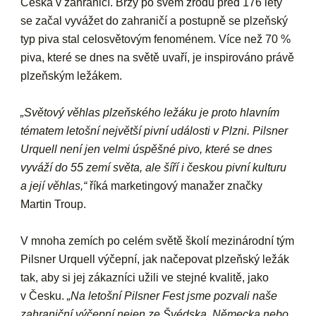
Česka v zahraničí. Brzy po svém zrodu před 176 lety
se začal vyvážet do zahraničí a postupně se plzeňský
typ piva stal celosvětovým fenoménem. Více než 70 %
piva, které se dnes na světě uvaří, je inspirováno právě
plzeňským ležákem.
„Světový věhlas plzeňského ležáku je proto hlavním
tématem letošní největší pivní události v Plzni. Pilsner
Urquell není jen velmi úspěšné pivo, které se dnes
vyváží do 55 zemí světa, ale šíří i českou pivní kulturu
a její věhlas,“
říká marketingový manažer značky
Martin Troup.
V mnoha zemích po celém světě školí mezinárodní tým
Pilsner Urquell výčepní, jak načepovat plzeňský ležák
tak, aby si jej zákazníci užili ve stejné kvalitě, jako
v Česku.
„Na letošní Pilsner Fest jsme pozvali naše
zahraniční výčepní nejen ze Švédska, Německa nebo