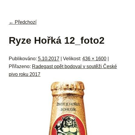
navi
ob
w
me
← Předchozí
Navigace pro obrázky
Ryze Hořká 12_foto2
Publikováno:
5.10.2017
| Velikost:
436 × 1600
|
Přiřazeno:
Radegast opět bodoval v soutěži České
pivo roku 2017