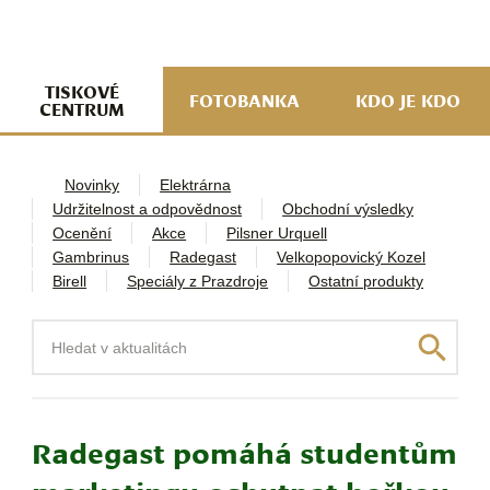
navi
ob
w
me
TISKOVÉ
FOTOBANKA
KDO JE KDO
CENTRUM
Novinky
Elektrárna
Udržitelnost a odpovědnost
Obchodní výsledky
Ocenění
Akce
Pilsner Urquell
Gambrinus
Radegast
Velkopopovický Kozel
Birell
Speciály z Prazdroje
Ostatní produkty
Hledat
Radegast pomáhá studentům