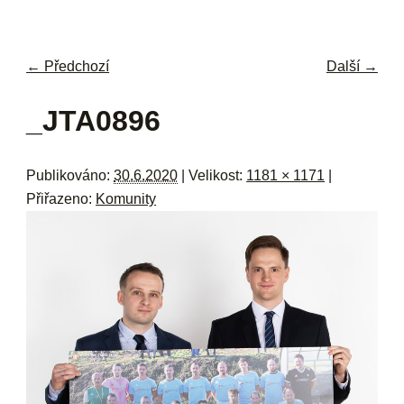
navi
ob
w
me
← Předchozí
Další →
Navigace pro obrázky
_JTA0896
Publikováno:
30.6.2020
| Velikost:
1181 × 1171
|
Přiřazeno:
Komunity