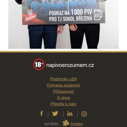
Podmínky užití
Ochrana soukromí
Přístupnost
E-shop
Přijeďte k nám
vyrobilo:
Inspiro