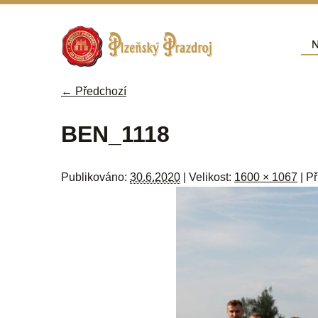
Přej
N
Hla
← Předchozí
Navigace pro obrázky
BEN_1118
Publikováno:
30.6.2020
| Velikost:
1600 × 1067
| P