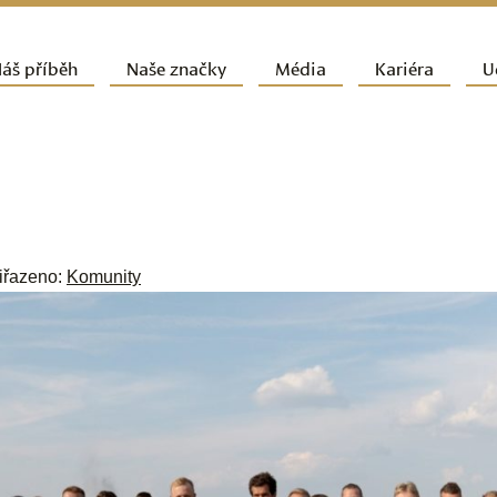
ít k hlavnímu obsahu webu
áš příběh
Naše značky
Média
Kariéra
U
vní navigační menu
řiřazeno:
Komunity