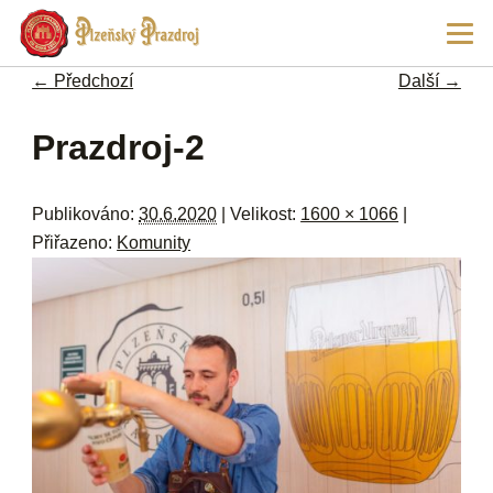
Př
Hla
hl
navi
ob
← Předchozí
Další →
w
me
Navigace pro obrázky
Prazdroj-2
Publikováno:
30.6.2020
| Velikost:
1600 × 1066
|
Přiřazeno:
Komunity