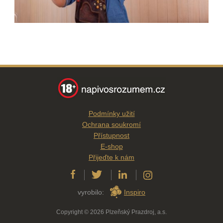
Podmínky užití
Ochrana soukromí
Přístupnost
E-shop
Přijeďte k nám
vyrobilo:
Inspiro
Copyright © 2026 Plzeňský Prazdroj, a.s.