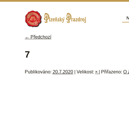
Přej
N
Hla
← Předchozí
Navigace pro obrázky
7
Publikováno:
20.7.2020
| Velikost:
×
| Přiřazeno:
O 