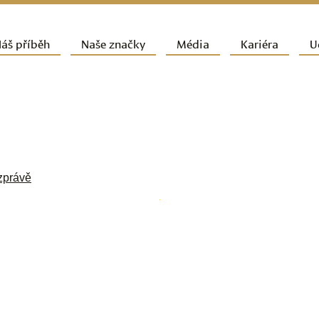
ít k hlavnímu obsahu webu
áš příběh
Naše značky
Média
Kariéra
U
vní navigační menu
zprávě