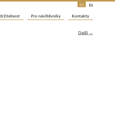
Cz
En
držitelnost
Pro návštěvníky
Kontakty
Další →