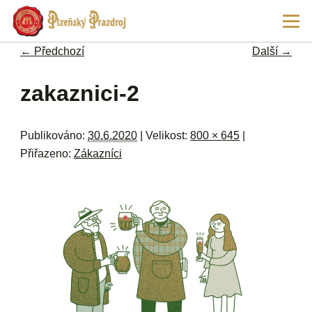
Př
Hla
hl
navi
ob
← Předchozí
Další →
w
me
Navigace pro obrázky
zakaznici-2
Publikováno:
30.6.2020
| Velikost:
800 × 645
|
Přiřazeno:
Zákazníci