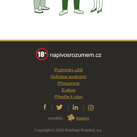
Podmínky užití
Ochrana soukromí
Přístupnost
E-shop
Přijeďte k nám
vyrobilo:
Inspiro
Copyright © 2026 Plzeňský Prazdroj, a.s.