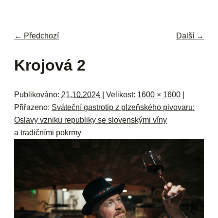
navi
ob
w
me
← Předchozí
Další →
Navigace pro obrázky
Krojová 2
Publikováno:
21.10.2024
| Velikost:
1600 × 1600
|
Přiřazeno:
Sváteční gastrotip z plzeňského pivovaru:
Oslavy vzniku republiky se slovenskými víny
a tradičními pokrmy