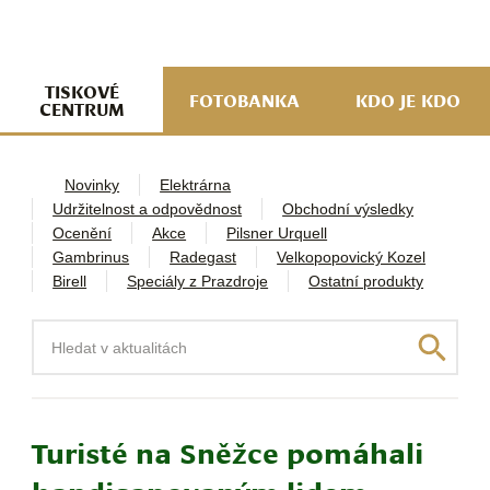
navi
ob
w
me
TISKOVÉ
FOTOBANKA
KDO JE KDO
CENTRUM
Novinky
Elektrárna
Udržitelnost a odpovědnost
Obchodní výsledky
Ocenění
Akce
Pilsner Urquell
Gambrinus
Radegast
Velkopopovický Kozel
Birell
Speciály z Prazdroje
Ostatní produkty
Hledat
Turisté na Sněžce pomáhali