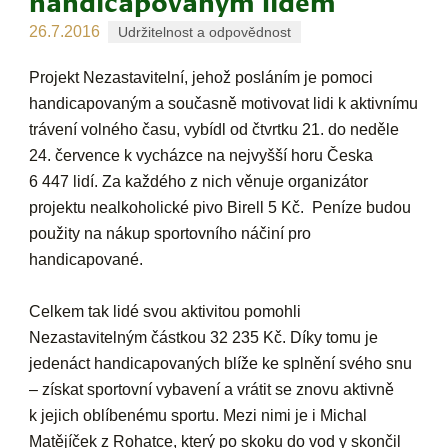
handicapovaným lidem
26.7.2016
Udržitelnost a odpovědnost
Projekt Nezastavitelní, jehož posláním je pomoci
handicapovaným a současně motivovat lidi k aktivnímu
trávení volného času, vybídl od čtvrtku 21. do neděle
24. července k vycházce na nejvyšší horu Česka
6 447 lidí. Za každého z nich věnuje organizátor
projektu nealkoholické pivo Birell 5 Kč. Peníze budou
použity na nákup sportovního náčiní pro
handicapované.
Celkem tak lidé svou aktivitou pomohli
Nezastavitelným částkou 32 235 Kč. Díky tomu je
jedenáct handicapovaných blíže ke splnění svého snu
– získat sportovní vybavení a vrátit se znovu aktivně
k jejich oblíbenému sportu. Mezi nimi je i Michal
Matějíček z Rohatce, který po skoku do vod y skončil