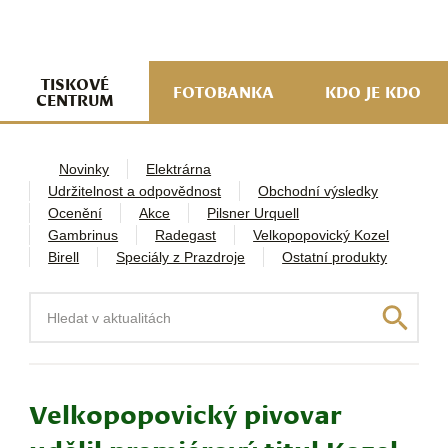
navi
ob
w
me
TISKOVÉ
FOTOBANKA
KDO JE KDO
CENTRUM
Novinky
Elektrárna
Udržitelnost a odpovědnost
Obchodní výsledky
Ocenění
Akce
Pilsner Urquell
Gambrinus
Radegast
Velkopopovický Kozel
Birell
Speciály z Prazdroje
Ostatní produkty
Hledat
Velkopopovický pivovar