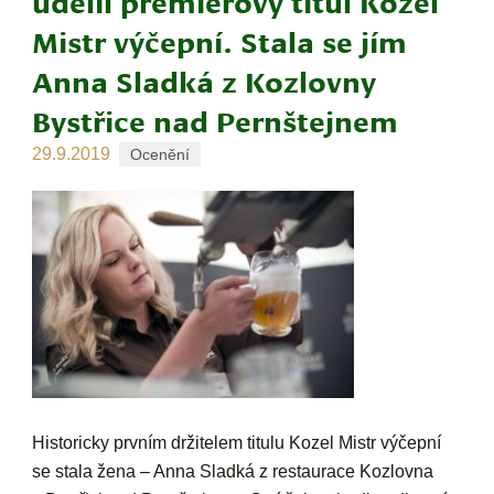
udělil premiérový titul Kozel
Mistr výčepní. Stala se jím
Anna Sladká z Kozlovny
Bystřice nad Pernštejnem
29.9.2019
Ocenění
Historicky prvním držitelem titulu Kozel
Mistr výčepní
se stala žena – Anna Sladká z restaurace Kozlovna