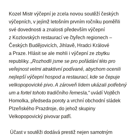
Kozel Mistr výčepní je zcela novou soutěží českých
výčepních, v jejímž letošním prvním ročníku poměřili
své dovednosti a znalosti především výčepní
z Kozlovských restaurací ve čtyřech regionech –
Českých Budějovicích, Jihlavě, Hradci Králové
a Praze. Hlásit se ale mohli i výčepní ze zbytku
republiky.
„Rozhodli jsme se pro pořádání této pro
veřejnost velmi atraktivní podívané, abychom ocenili
nejlepší výčepní hospod a restaurací, kde se čepuje
velkopopovické pivo. A zároveň lidem ukázali potřebný
um a fortel tohoto tradičního řemesla,“
uvádí
Vojtěch
Homolka
,
předseda poroty a vrchní obchodní sládek
Plzeňského Prazdroje
, do jehož skupiny
Velkopopovický pivovar patří
.
Účast v soutěži dodává prestiž nejen samotným