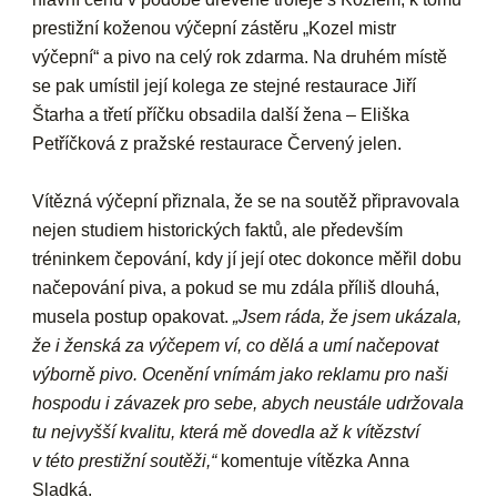
prestižní koženou výčepní zástěru „Kozel mistr
výčepní“ a pivo na celý rok zdarma. Na druhém místě
se pak umístil její kolega ze stejné restaurace Jiří
Štarha a třetí příčku obsadila další žena – Eliška
Petříčková z pražské restaurace Červený jelen.
Vítězná výčepní přiznala, že se na soutěž připravovala
nejen studiem historických faktů, ale především
tréninkem čepování, kdy jí její otec dokonce měřil dobu
načepování piva, a pokud se mu zdála příliš dlouhá,
musela postup opakovat.
„Jsem ráda, že jsem ukázala,
že i ženská za výčepem ví, co dělá a umí načepovat
výborně pivo. Ocenění vnímám jako reklamu pro naši
hospodu i závazek pro sebe, abych neustále udržovala
tu nejvyšší kvalitu, která mě dovedla až k vítězství
v této prestižní soutěži,“
komentuje vítězka
Anna
Sladká
.