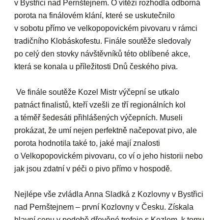
v Bystřici nad Pernštejnem. O vítězi rozhodla odborná
porota na finálovém klání, které se uskutečnilo
v sobotu přímo ve velkopopovickém pivovaru v rámci
tradičního Klobáskofestu. Finále soutěže sledovaly
po celý den stovky návštěvníků této oblíbené akce,
která se konala u příležitosti Dnů českého piva.
Ve finále soutěže Kozel Mistr výčepní se utkalo
patnáct finalistů, kteří vzešli ze tří regionálních kol
a téměř šedesáti přihlášených výčepních. Museli
prokázat, že umí nejen perfektně načepovat pivo, ale
porota hodnotila také to, jaké mají znalosti
o Velkopopovickém pivovaru, co ví o jeho historii nebo
jak jsou zdatní v péči o pivo přímo v hospodě.
Nejlépe vše zvládla Anna Sladká z Kozlovny v Bystřici
nad Pernštejnem – první Kozlovny v Česku. Získala
hlavní cenu v podobě dřevěné trofeje s Kozlem, k tomu