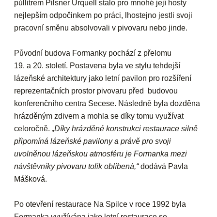
půllitrem Pilsner Urquell stalo pro mnohé její hosty
nejlepším odpočinkem po práci, lhostejno jestli svoji
pracovní směnu absolvovali v pivovaru nebo jinde.
Původní budova Formanky pochází z přelomu
19. a 20. století. Postavena byla ve stylu tehdejší
lázeňské architektury jako letní pavilon pro rozšíření
reprezentačních prostor pivovaru před budovou
konferenčního centra Secese. Následně byla dozděna
hrázděným zdivem a mohla se díky tomu využívat
celoročně.
„Díky hrázděné konstrukci restaurace silně
připomíná lázeňské pavilony a právě pro svoji
uvolněnou lázeňskou atmosféru je Formanka mezi
návštěvníky pivovaru tolik oblíbená,“
dodává Pavla
Mášková.
Po otevření restaurace Na Spilce v roce 1992 byla
Formanka využívána jako letní restaurace se