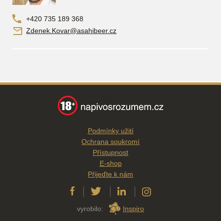
+420 735 189 368
Zdenek.Kovar@asahibeer.cz
Podmínky užití
Ochrana soukromí
Přístupnost
E-shop
Přijeďte k nám
vyrobilo:
Inspiro