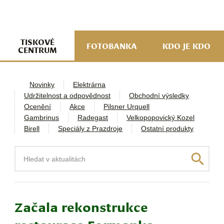
navi
ob
w
me
TISKOVÉ
FOTOBANKA
KDO JE KDO
CENTRUM
Novinky
Elektrárna
Udržitelnost a odpovědnost
Obchodní výsledky
Ocenění
Akce
Pilsner Urquell
Gambrinus
Radegast
Velkopopovický Kozel
Birell
Speciály z Prazdroje
Ostatní produkty
Hledat
Začala rekonstrukce