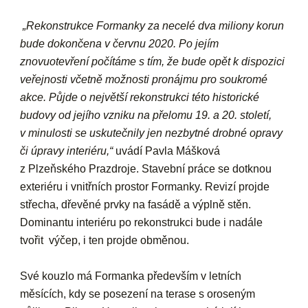
„Rekonstrukce Formanky za necelé dva miliony korun
bude dokončena v červnu 2020. Po jejím
znovuotevření počítáme s tím, že bude opět k dispozici
veřejnosti včetně možnosti pronájmu pro soukromé
akce.
Půjde o největší rekonstrukci této historické
budovy od jejího vzniku na přelomu 19. a 20. století,
v minulosti se uskutečnily jen nezbytné drobné opravy
či úpravy interiéru,“
uvádí
Pavla Mášková
z
Plzeňského Prazdroje.
Stavební práce se dotknou
exteriéru i vnitřních prostor Formanky. Revizí projde
střecha, dřevěné prvky na fasádě a výplně stěn.
Dominantu interiéru po rekonstrukci bude i nadále
tvořit výčep, i ten projde obměnou.
Své kouzlo má Formanka především v letních
měsících, kdy se posezení na terase s oroseným