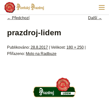
Př
Hla
hl
navi
ob
← Předchozí
Další →
w
me
Navigace pro obrázky
prazdroj-lidem
Publikováno:
28.8.2017
| Velikost:
180 × 250
|
Přiřazeno:
Molo na Radbuze