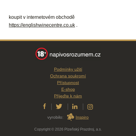
koupit v internetovém obchodě
https://englishwinecentre.co.uk
.
Podmínky užití
Ochrana soukromí
Přístupnost
E-shop
Přijeďte k nám
vyrobilo:
Inspiro
Copyright © 2026 Plzeňský Prazdroj, a.s.