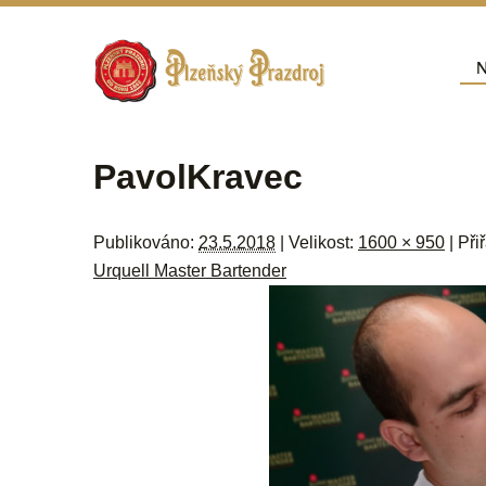
Přej
N
Hla
Navigace pro obrázky
PavolKravec
Publikováno:
23.5.2018
| Velikost:
1600 × 950
| Při
Urquell Master Bartender